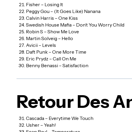
Fisher – Losing It
Peggy Gou – (It Goes Like) Nanana
Calvin Harris – One Kiss
Swedish House Mafia – Don’t You Worry Child
Robin S – Show Me Love
Martin Solveig – Hello
Avicii – Levels
Daft Punk – One More Time
Eric Prydz – Call On Me
Benny Benassi – Satisfaction
Retour Des A
Cascada – Everytime We Touch
Usher – Yeah!
Sean Paul – Temperature