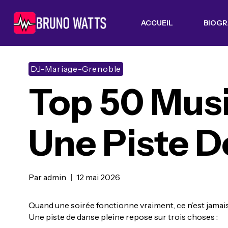
Skip
to
ACCUEIL
BIOGR
content
DJ-Mariage-Grenoble
Top 50 Mus
Une Piste 
Par
admin
12 mai 2026
Quand une soirée fonctionne vraiment, ce n’est jamais
Une piste de danse pleine repose sur trois choses :