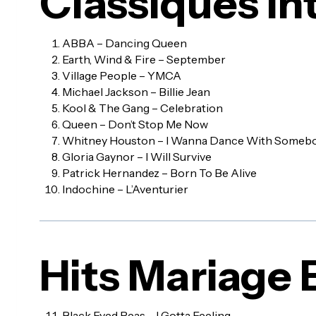
Classiques In
ABBA – Dancing Queen
Earth, Wind & Fire – September
Village People – YMCA
Michael Jackson – Billie Jean
Kool & The Gang – Celebration
Queen – Don’t Stop Me Now
Whitney Houston – I Wanna Dance With Someb
Gloria Gaynor – I Will Survive
Patrick Hernandez – Born To Be Alive
Indochine – L’Aventurier
Hits Mariage 
Black Eyed Peas – I Gotta Feeling