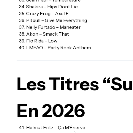
Shakira – Hips Don’t Lie
Crazy Frog – Axel F
Pitbull – Give Me Everything
Nelly Furtado – Maneater
Akon – Smack That
Flo Rida – Low
LMFAO – Party Rock Anthem
Les Titres “s
En 2026
Helmut Fritz – Ça M’Énerve