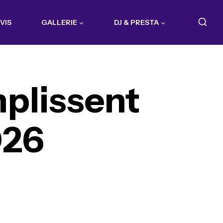
VIS
GALLERIE
DJ & PRESTA
plissent
026