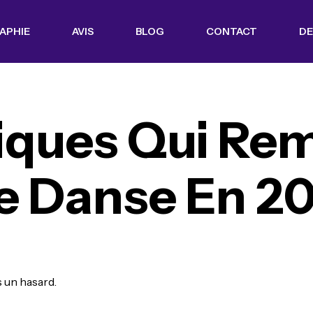
APHIE
AVIS
BLOG
CONTACT
DE
SUITE
iques Qui Rem
De Danse En 2
 un hasard.