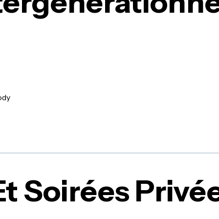
tergénérationne
ody
Et Soirées Privé