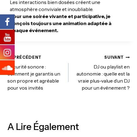
Les interactions bien dosées créent une
atmosphère conviviale et inoubliable.
Pour une soirée vivante et participative, je
conçois toujours une animation adaptée à
chaque événement.
PRÉCÉDENT
SUIVANT
Navigation
Sécurité sonore :
DJ ou playlist en
comment je garantis un
autonomie : quelle est la
son propre et agréable
vraie plus-value d’un DJ
De
pour vos invités
pour un événement ?
L’article
A Lire Également